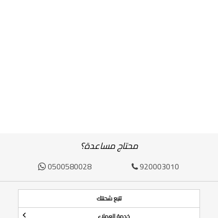
محتاج مساعدة؟
0500580028
920003010
تتبع شحنتك
خدمة العملاء