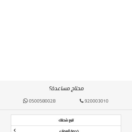
محتاج مساعدة؟
0500580028
920003010
تتبع شحنتك
خدمة العملاء