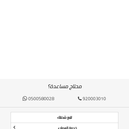
محتاج مساعدة؟
0500580028
920003010
تتبع شحنتك
خدمة العملاء