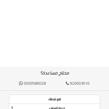
محتاج مساعدة؟
0500580028
920003010
تتبع شحنتك
خدمة العملاء