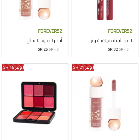
FOREVER52
FOREVER52
احمر شفاه فيلفيت روز
أحمر الخدود السائل
SR 25
SR 43
SR 32
SR 45
وفر 21 SR
وفر 18 SR