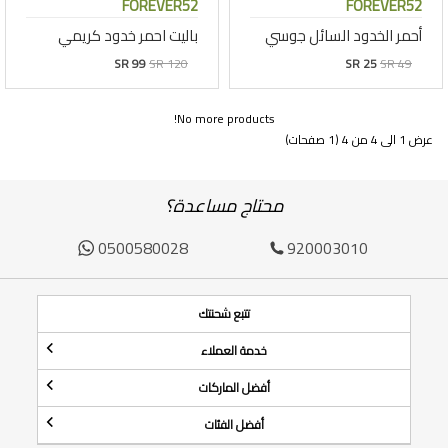
FOREVER52
FOREVER52
أحمر الخدود السائل جوسي
باليت احمر خدود كريمي
SR 99
SR 120
SR 25
SR 49
No more products!
عرض 1 الى 4 من 4 (1 صفحات)
محتاج مساعدة؟
0500580028
920003010
تتبع شحنتك
خدمة العملاء
أفضل الماركات
أفضل الفئات