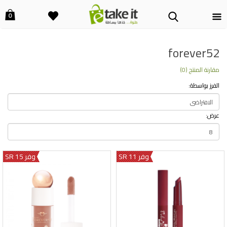
0
forever52
مقارنة المنتج (0)
الفرز بواسطة:
عرض:
وفر 11 SR
وفر 15 SR