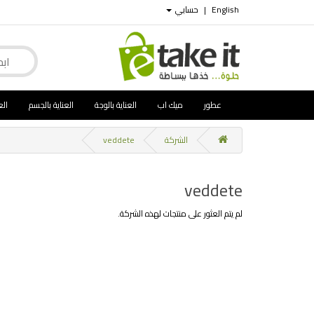
English
|
حسابي
عطور
ميك اب
العناية بالوجة
العناية بالجسم
الع
الشركة
veddete
veddete
لم يتم العثور على منتجات لهذه الشركة.