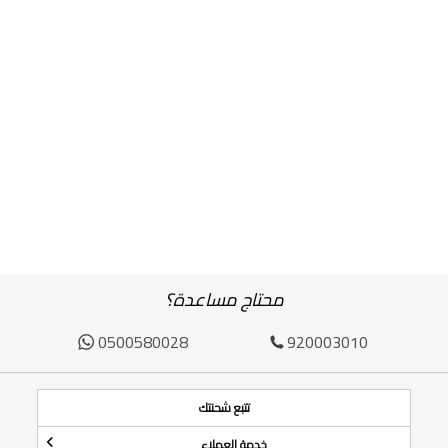
محتاج مساعدة؟
0500580028
920003010
تتبع شحنتك
خدمة العملاء