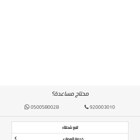
محتاج مساعدة؟
0500580028
920003010
تتبع شحنتك
خدمة العملاء