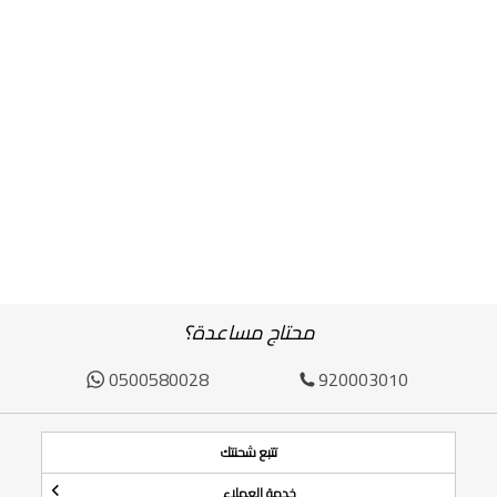
محتاج مساعدة؟
0500580028
920003010
تتبع شحنتك
خدمة العملاء