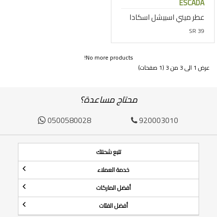
ESCADA
عطر ميني اسبيشل اسكادا
SR 39
No more products!
عرض 1 الى 3 من 3 (1 صفحات)
محتاج مساعدة؟
0500580028
920003010
تتبع شحنتك
خدمة العملاء
أفضل الماركات
أفضل الفئات