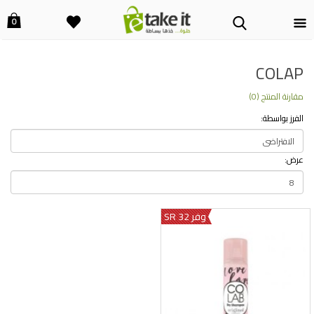
0
COLAP
مقارنة المنتج (0)
الفرز بواسطة:
عرض:
وفر 32 SR