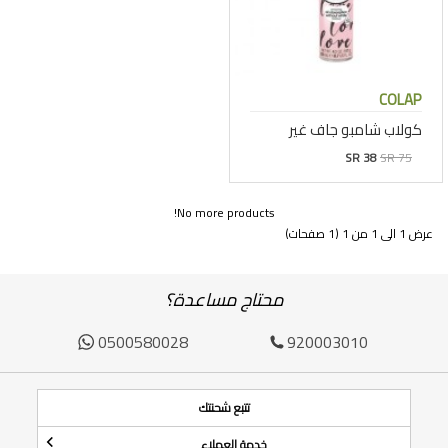
COLAP
كولاب شامبو جاف غير
SR 38
SR 75
No more products!
عرض 1 الى 1 من 1 (1 صفحات)
محتاج مساعدة؟
0500580028
920003010
تتبع شحنتك
خدمة العملاء