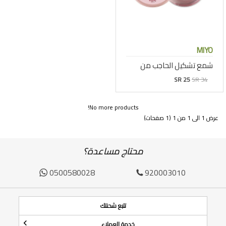
MIYO
شمع تشكيل الحاجب من
SR 25
SR 34
No more products!
عرض 1 الى 1 من 1 (1 صفحات)
محتاج مساعدة؟
0500580028
920003010
تتبع شحنتك
خدمة العملاء