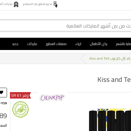
ندعم الدفع عند الاستلام
ماركات أصلية 
ناية بالشعر
ركن الأطفال
ازياء
صفقات العطور
ماركات
جديد
لر بوب Kiss and Tell
وفر 61 SR
 159
 89
السعر ب