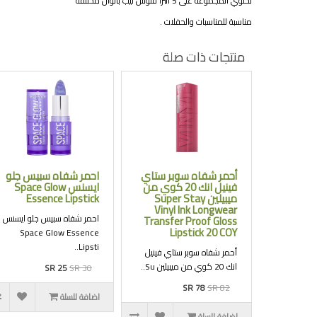
تحتوي المجموعه على 5 الترا قلوس ليب بألوان مختلفة
مناسبة للمناسبات والحفلات .
منتجات ذات صلة
أحمر شفاه سوبر ستاي
احمر شفاه سبيس جلو
فينيل انك 20 كوي من
ايسنس Space Glow
ميبيلين Super Stay
Essence Lipstick
Vinyl Ink Longwear
احمر شفاه سبيس جلو ايسنس
Transfer Proof Gloss
Lipstick 20 COY
Space Glow Essence
Lipsti..
أحمر شفاه سوبر ستاي فينيل
انك 20 كوي من ميبيلين Su..
SR 25
SR 30
SR 78
SR 82
اضافة للسلة
اضافة للسلة