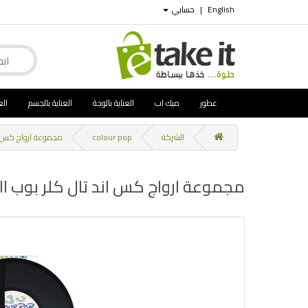
English
|
حسابي
عطور
ميك اب
العناية بالوجة
العناية بالجسم
الع
الشركة
colour pop
مجموعة ارواج كس اند تال ك
مجموعة ارواج كس اند تال كلر بوب Kiss and Tell