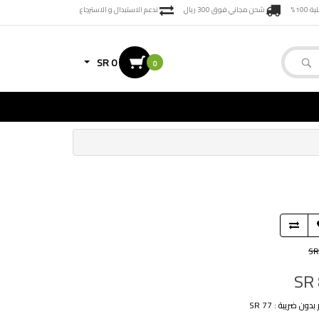
100%
شحن مجاني فوق 300 ريال
ندعم الاستبدال و الاسترجاع
SR 0
0
SR
SR
دون ضريبة : SR 77