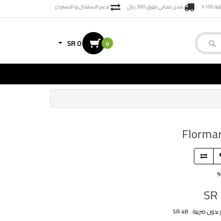
100%
شحن مجاني فوق 300 ريال
ندعم الاستبدال و الاسترجاع
SR 0
0
S
SR
دون ضريبة : SR 48