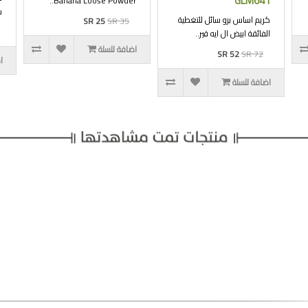
GLM641
Banana Loose Powder..
شجل
كريم اساس برو سائل للتغطية
SR 25
SR 35
الفائقة ابيض ال ايه قير..
اضافة للسلة
SR 52
SR 72
ا
اضافة للسلة