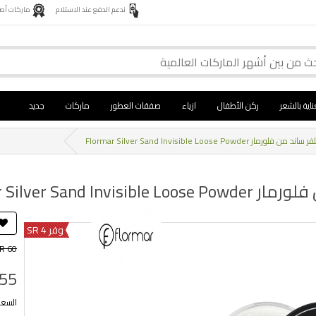
ندعم الدفع عند الاستلام
ماركات أصلية 
ناية بالشعر
ركن الأطفال
ازياء
صفقات العطور
ماركات
جديد
Flormar Silver Sand Invisible Loose Powd
Flormar Silver Sa
وفر 4 SR
R 60
 55
السعر ب