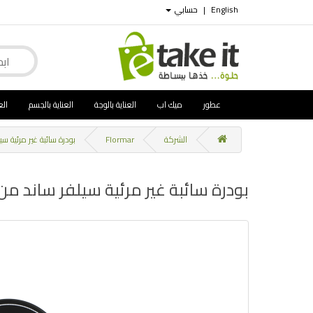
English
|
حسابي
عطور
ميك اب
العناية بالوجة
العناية بالجسم
الع
الشركة
Flormar
بودرة سائبة غير مرئية سيلفر ساند من فلورمار er
بودرة سائبة غير مرئية سيلفر ساند من فلورمار nd Invisible Loose Powder