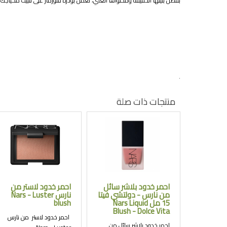
بفضل بنيتها الخفيفة ومحتواها الغني، تعمل بودرة فلورمار على تثبيت مكياجك 
.
منتجات ذات صلة
احمر خدود بلاشر سائل
احمر خدود لاستر من
من نارس - دولتشي فيتا
نارس Nars - Luster
15 مل Nars Liquid
blush
Blush - Dolce Vita
احمر خدود لاستر من نارس
احمر خدود بلاشر سائل من