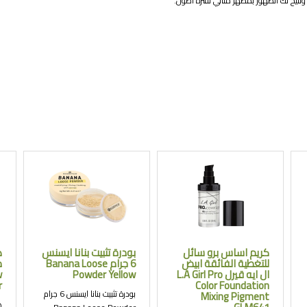
وتتيح لك الظهور بمظهر مثالي لفترة أطول.
كريم اساس برو سائل
بودرة تثبيت بنانا ايسنس
ه
للتغطية الفائقة ابيض
6 جرام Banana Loose
ال ايه قيرل L.A Girl Pro
Powder Yellow
w
r
Color Foundation
بودرة تثبيت بنانا ايسنس 6 جرام
Mixing Pigment
ه