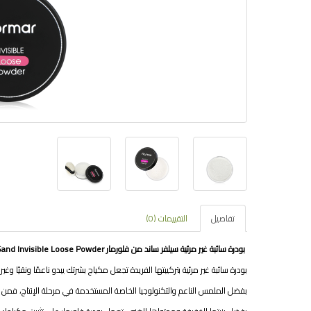
تفاصيل
التقييمات (0)
بودرة سائبة غير مرئية سيلفر ساند من فلورمار Flormar Silver Sand Invisible Loose Powder
بودرة سائبة غير مرئية بتركيبتها الفريدة تجعل مكياج بشرتك يبدو ناعمًا ونقيًا وغير
بفضل الملمس الناعم والتكنولوجيا الخاصة المستخدمة في مرحلة الإنتاج، فمن 