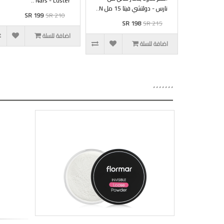
Nars - Luster ..
نارس - دولتشي فيتا 15 مل N..
SR 199
SR 210
SR 198
SR 215
اضافة للسلة
اضافة للسلة
,
,
,
,
,
,
,