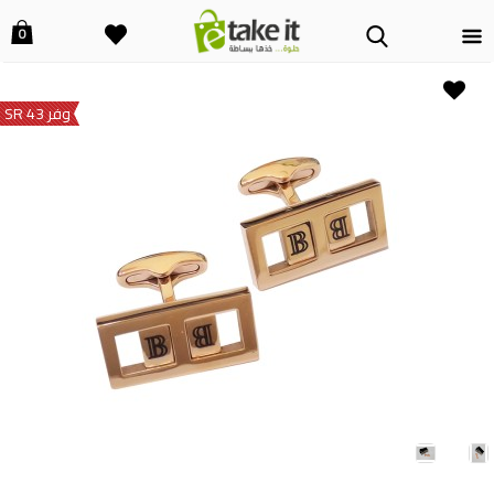
0
وفر 43 SR