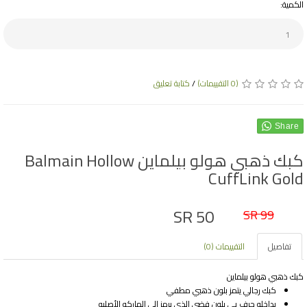
الكمية:
(0 التقييمات)
/
كتابة تعليق
Share
كبك ذهبي هولو بيلماين Balmain Hollow
CuffLink Gold
SR 50
SR 99
تفاصيل
التقييمات (0)
كبك ذهبي هولو بيلماين
كبك رجالي يتمز بلون ذهبي مطفي
بداخله حرف بي بلون فضي الذي يرمز إلى الماركه الأصليه