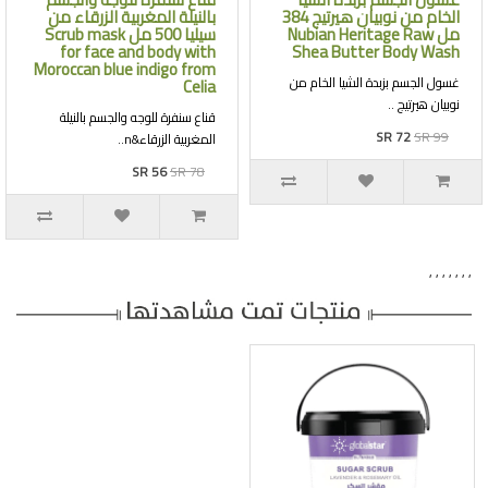
الخام من نوبيان هيرتيج 384
بالنيلة المغربية الزرقاء من
مل Nubian Heritage Raw
سيليا 500 مل Scrub mask
for face and body with
Shea Butter Body Wash
Moroccan blue indigo from
غسول الجسم بزبدة الشيا الخام من
Celia
نوبيان هيرتيج ..
قناع سنفرة للوجه والجسم بالنيلة
SR 72
SR 99
المغربية الزرقاء&n..
SR 56
SR 78
,
,
,
,
,
,
,