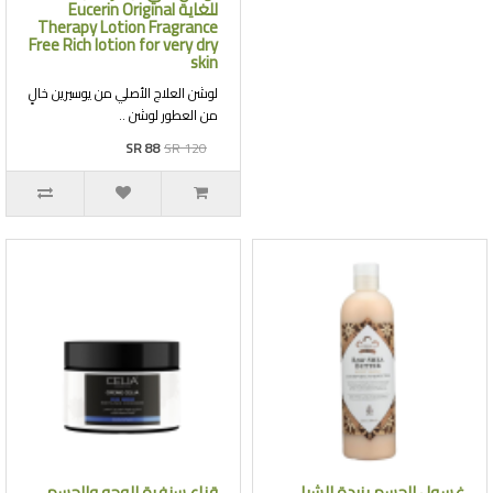
للغاية Eucerin Original
Therapy Lotion Fragrance
Free Rich lotion for very dry
skin
لوشن العلاج الأصلي من يوسيرين خالٍ
من العطور لوشن ..
SR 88
SR 120
غسول الجسم بزبدة الشيا
قناع سنفرة للوجه والجسم