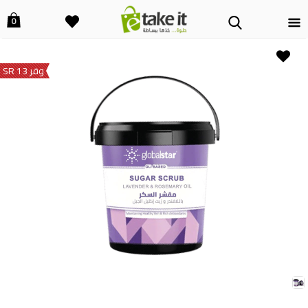
0
وفر 13 SR