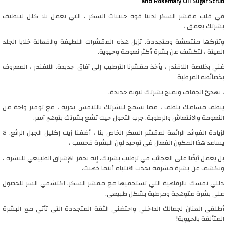
and Rosemary Oil Sugar Scrub
في قلب مقشر السكر لدينا قوة حبيبات السكر ، التي تعمل بلا كلل لتنظيف
بشرتك بعمق ،
وتتركها منتعشة ومتجددة. تزيل هذه المقشرات اللطيفة والفعالة خلايا الجلد
الميتة ، لتكشف عن بشرة أكثر نعومة وحيوية.
غني بخلاصة اللافندر ، يأخذ مقشرنا الترطيب إلى آفاق جديدة. اللافندر ، المعروف
بخصائصه المرطبة
، يهدئ الجفاف ويمنح بشرتك ليونة جديدة.
ينظف مسامك بلطف ، مما يسمح لبشرتك بالتنفس بحرية ، مع توفير واحة من
النعومة والانتعاش والرطوبة. جرب التحول حيث تشع بشرتك بتوهج آسر.
لزيادة الفوائد الرائعة لمقشر السكر الخاص بنا ، أضفنا زيت إكليل الجبل الرائع. لا
يساعد هذا المكون الفعال في توحيد لون البشرة فحسب ،
بل يعمل أيضًا على العجائب في ترطيب بشرتك. إنه يحفز الإشراق الطبيعي للبشرة ،
ويكشف عن بشرة مشرقة تجذب الانتباه أينما ذهبت.
دللي نفسك بالرفاهية التي تستحقيها مع مقشر السكر. اكتشفي السر للحصول
على بشرة متوهجة ومرطبة بشكل طبيعي.
أطلقي العنان لجمالك الداخلي واحتضني الثقة المتجددة التي تأتي مع البشرة
المتألقة بالحيوية!