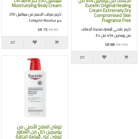
الجفاف من يوسرين 454 مل
سيتافيل 250 جم Cetaphil
Moisturizing Body Cream
Eucerin Original Healing
Cream Extremely Dry
كريم مرطب الجسم من سيتافيل 250
Compromised Skin
Fragrance Free
جم Cetaphil Moistur..
كريم علاجي للبشرة شديدة الجفاف
SR 75
SR 95
من يوسرين 454 مل Eu..
SR 88
SR 125
لوشن العلاج الأصلي من
يوسيرين خالٍ من العطور
لوشن غني للبشرة الجافة