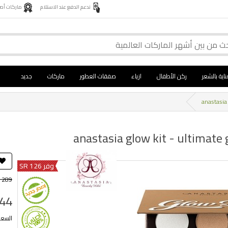
ندعم الدفع عند الاستلام
ماركات أصلية 
ناية بالشعر
ركن الأطفال
ازياء
صفقات العطور
ماركات
جديد
وفر 126 SR
 289
44
السعر ب