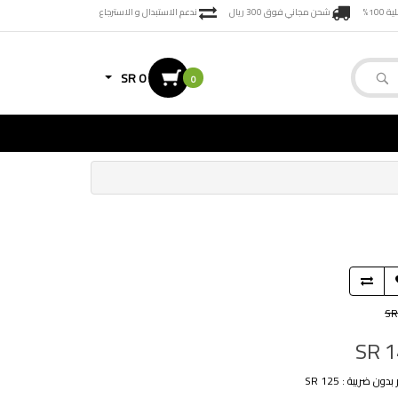
100%
شحن مجاني فوق 300 ريال
ندعم الاستبدال و الاسترجاع
SR 0
0
SR
SR 1
دون ضريبة : SR 125