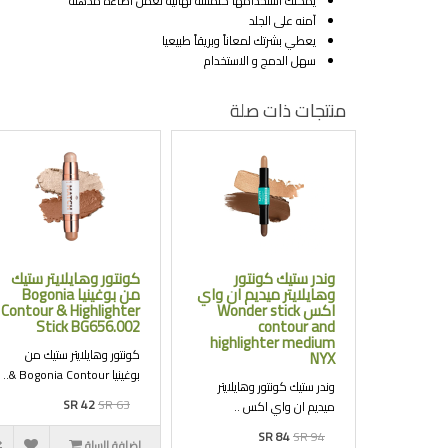
يمكنك استخدامها كلمسة نهائية لعمل اضاءه مذهله
آمنه على الجلد
يعطي بشرتك لمعاناً وبريقاً طبيعيا
سهل الدمج و الاستخدام
منتجات ذات صلة
وندر ستيك كونتور
كونتور وهايلايتر ستيك
وهايلايتر ميديم ان واي
من بوغينيا Bogonia
اكس Wonder stick
Contour & Highlighter
Stick BG656.002
contour and
highlighter medium
كونتور وهايلايتر ستيك من
NYX
بوغينيا Bogonia Contour &..
وندر ستيك كونتور وهايلايتر
SR 42
SR 63
ميديم ان واي اكس ..
SR 84
SR 94
اضافة للسلة