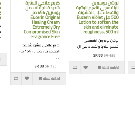
لوشن يوسيرين
كريم علاجي للبشرة
ك
البنفسجي لتنعيم البشرة
شديدة الجفاف من
والقضاء على الخشونة
يوسرين 454 مل
g
500 مل Eucerin Violet
Eucerin Original
m
Healing Cream
Lotion to soften the
ك
Extremely Dry
skin and eliminate
Compromised Skin
roughness, 500 ml
Fragrance Free
.
لوشن يوسيرين البنفسجي
كريم علاجي للبشرة شديدة
لتنعيم البشرة والقضاء على ال..
الجفاف من يوسرين 454 مل
SR 88
SR 125
Eu..
ا
SR 88
SR 125
اضافة للسلة
اضافة للسلة