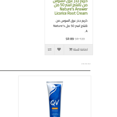
كريم جذر عرق السوس
من ناتشرز انسر 50 مل
Nature's Answer
Licorice Root Cream
كريم جذر عرق السوس من
ناتشرز انسر 50 مل Nature's
A..
SR 89
SR 120
اضافة للسلة
,
,
,
,
,
,