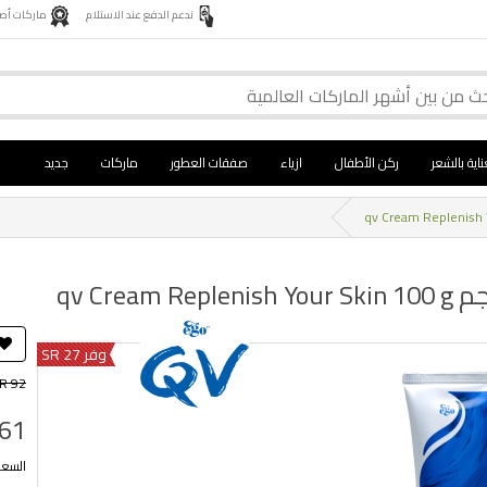
ندعم الدفع عند الاستلام
ماركات أصلية 
ناية بالشعر
ركن الأطفال
ازياء
صفقات العطور
ماركات
جديد
وفر 27 SR
R 92
 61
السعر ب