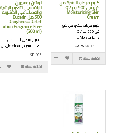
كريم مرطب للبشرة من
لوشن يوسيرين
كيو في 500 جم QV
البنفسجي لتنعيم البشرة
Moisturizing Skin
والقضاء على الخشونة
Cream
500 مل Eucerin
Roughness Relief
كريم مرطب للبشرة من كيو
Lotion Fragrance Free
(500 ml)
في 500 جم QV
Moisturizing ..
لوشن يوسيرين البنفسجي
لتنعيم البشرة والقضاء على ال..
SR 75
SR 115
SR 105
اضافة للسلة
اضافة للسلة