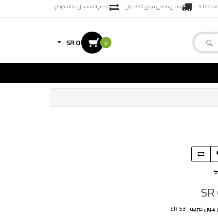
100%
شحن مجاني فوق 300 ريال
ندعم الاستبدال و الاسترجاع
SR 0
0
S
SR
دون ضريبة : SR 53