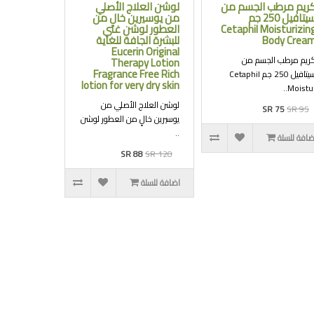
ريم مرطب الجسم من
لوشن العلاج الأصلي
سيتافيل 250 جم
من يوسيرين خالٍ من
Cetaphil Moisturizin
العطور لوشن غني
Body Crea
للبشرة الجافة للغاية
Eucerin Original
ريم مرطب الجسم من
Therapy Lotion
Fragrance Free Rich
سيتافيل 250 جم Cetaphil
lotion for very dry skin
Moistur.
لوشن العلاج الأصلي من
SR 75
SR 95
يوسيرين خالٍ من العطور لوشن
..
ضافة للسلة
SR 88
SR 120
اضافة للسلة