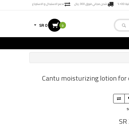
100%
شحن مجاني فوق 300 ريال
ندعم الاستبدال و الاسترجاع
SR 0
0
لافوكادو من كانتو 355 مل Cantu moisturizing lotion for curly hair with
S
SR