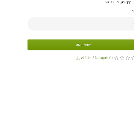
دون ضريبة : SR 32
ة:
اضافة للسلة
(0 التقييمات)
/
كتابة تعليق