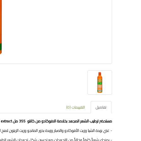
تفاصيل
التقييمات (0)
مستحضر ترطيب الشعر المجعد بخلاصة الافوكادو من كانتو 355 مل Cantu moisturizing lotion for curly hair with avocado extract
- غني بزبدة الشيا وزيت الأفوكادو والصبار وزبدة بذور المانجو وزيت الزيتون لمنح ا
- يمنحك شعراً كثيفاً وخالياً من التجعدات مع تحسين شكل تجعدات الشعر الطبي