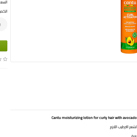
السعر ب
الكمي
لشعر الترطيب اللازم
عية