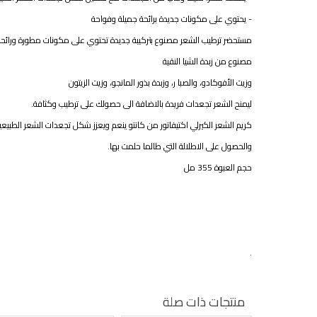
- يحتوي على مكونات جديدة برائحة جميلة وفواحة
مستحضر ترطيب الشعر مصنوع بتركيبة جديدة تحتوي على مكونات مطورة ورائحة 
مصنوع من زبدة الشيا النقية
وزيت الأفوكادو، والصبا ر، وزبدة بذور المانجو، وزيت الزيتون
ليمنح الشعر تجعدات فريدة بالاضافة الى حصولك على ترطيب وكثافة.
كريم الشعر الكيرلي اكتيفاتور من كانتو ينعم ويعزز شكل تجعدات الشعر الطبيعية
والحصول على الاطلالة التي طالما حلمت بها.
حجم العبوة 355 مل
.
منتجات ذات صلة