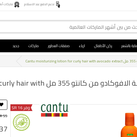
ندعم الدفع عند الاستلام
ماركات أصلية 
ناية بالشعر
ركن الأطفال
ازياء
صفقات العطور
ماركات
جديد
C
مستحضر ترطيب الشعر المجعد بخلاصة ا
وفر 16 SR
R 55
 37