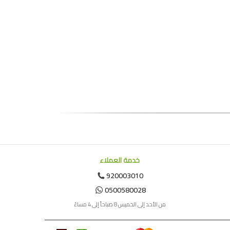
خدمة العملاء
920003010
0500580028
من الأحد إلى الخميس 8 صباحاً إلى 4 مساءً