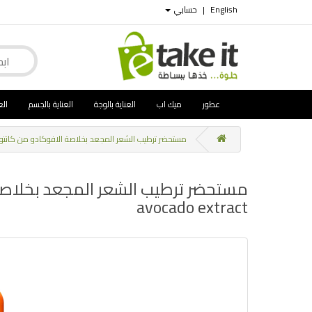
English
|
حسابي
عطور
ميك اب
العناية بالوجة
العناية بالجسم
الع
مستحضر ترطيب الشعر المجعد بخلاصة الافوكادو من كانتو 355 مل antu moisturizing lotion for curly hair with avocado extract
avocado extract