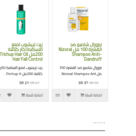
نيزورال شامبو ضد
زيت تريشوب لمنع
القشرة 100 مل Nizoral
التساقط اكثر كثافة
Shampoo Anti-
200مل Trichup Hair Oil
Hair Fall Control
Dandruff
نيزورال شامبو ضد القشرة 100
زيت تريشوب لمنع التساقط اكثر
مل Nizoral Shampoo Ant..
كثافة 200مل Trichup H..
SR 21
SR 47
SR 37
SR 65
اضافة للسلة
اضافة للسلة
,
,
,
,
,
,
,