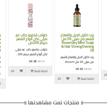
زيت اكليل الجبل والنعناع
كولاب شامبو جاف غير
ب
للشعر من ميلي 59 مل
مرئي لكل أنواع الشعر
Rosemary Mint Scalp
دريمر 200مل
w
m
& Hair Strengthening
كولاب شامبو جاف غير مرئي
l
Oil
لكل أنواع الشعر دريمر 200..
زيت اكليل الجبل والنعناع للشعر
ب
SR 38
SR 75
من ميلي 59 مل Rosem..
.
SR 65
SR 86
اضافة للسلة
0
اضافة للسلة
ا