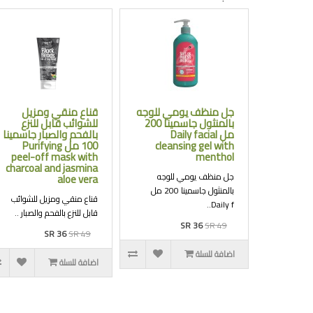
جل منظف يومي للوجه
قناع منقي ومزيل
بالمنثول جاسمينا 200
للشوائب قابل للنزع
مل Daily facial
بالفحم والصبار جاسمينا
cleansing gel with
100 مل Purifying
peel-off mask with
menthol
charcoal and jasmina
جل منظف يومي للوجه
aloe vera
بالمنثول جاسمينا 200 مل
قناع منقي ومزيل للشوائب
Daily f..
قابل للنزع بالفحم والصبار ..
SR 36
SR 49
SR 36
SR 49
اضافة للسلة
اضافة للسلة