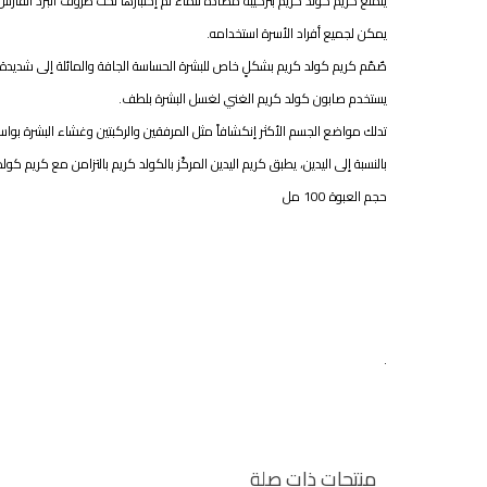
يتمتع كريم كولد كريم بتركيبة مضادة للماء تم إختبارها تحت ظروف البرد القارس
يمكن لجميع أفراد الأسرة استخدامه.
صٌمّم كريم كولد كريم بشكلٍ خاص للبشرة الحساسة الجافة والمائلة إلى شديدة
يستخدم صابون كولد كريم الغني لغسل البشرة بلطف.
تدلك مواضع الجسم الأكثر إنكشافاً مثل المرفقين والركبتين وغشاء البشرة بواسطة
بالنسبة إلى اليدين، يطبق كريم اليدين المركّز بالكولد كريم بالتزامن مع كريم كول
حجم العبوة 100 مل
.
منتجات ذات صلة