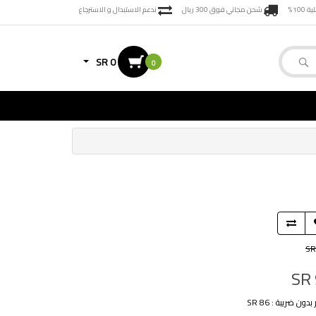
100%
شحن مجاني فوق 300 ريال
ندعم الاستبدال و الاسترجاع
SR 0
0
SR
SR
دون ضريبة : SR 86