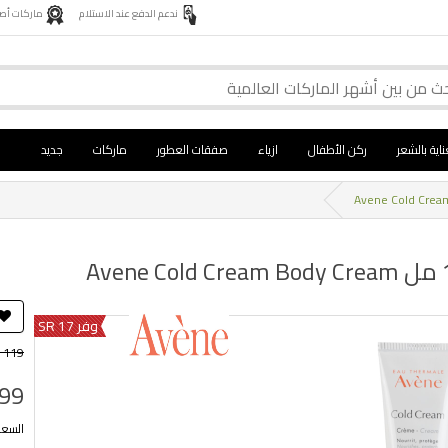
ندعم الدفع عند الاستلام
ماركات أصلية 
ناية بالشعر
ركن الأطفال
ازياء
صفقات العطور
ماركات
جديد
وفر 17 SR
 119
 99
السعر ب