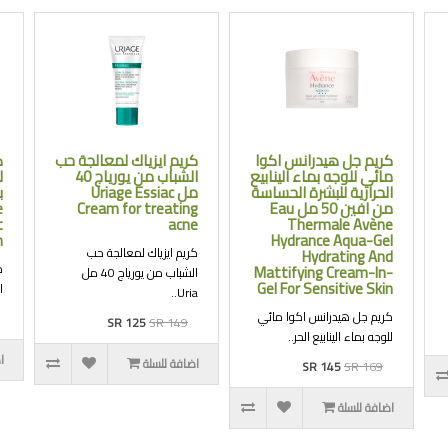
كريم جل هيدرانس اكوا
كريم ايزياك لمعالجة حب
ك
مائي للوجه بماء الينابيع
الشباب من يورياج 40
ل
الحرارية للبشرة الحساسة
مل Uriage Essiac
من افين 50 مل Eau
Cream for treating
e
t
acne
Thermale Avène
m
Hydrance Aqua-Gel
كريم ايزياك لمعالجة حب
Hydrating And
ك
Mattifying Cream-In-
الشباب من يورياج 40 مل
Gel For Sensitive Skin
ا
Uria..
كريم جل هيدرانس اكوا مائي
SR 125
SR 149
للوجه بماء الينابيع الحر..
ا
اضافة للسلة
SR 145
SR 169
اضافة للسلة